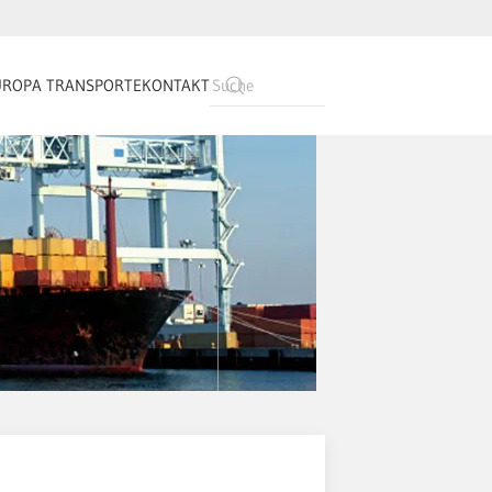
UROPA TRANSPORTE
KONTAKT
Type 2 or more
characters for
results.